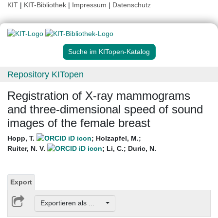
KIT
|
KIT-Bibliothek
|
Impressum
|
Datenschutz
Suche im KITopen-Katalog
Repository KITopen
Registration of X-ray mammograms
and three-dimensional speed of sound
images of the female breast
Hopp, T.
;
Holzapfel, M.
;
Ruiter, N. V.
;
Li, C.
;
Duric, N.
Export
Exportieren als ...