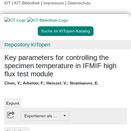
KIT
|
KIT-Bibliothek
|
Impressum
|
Datenschutz
Suche im KITopen-Katalog
Repository KITopen
Key parameters for controlling the
specimen temperature in IFMIF high
flux test module
Chen, Y.
;
Arbeiter, F.
;
Heinzel, V.
;
Stratmanns, E.
Export
Exportieren als ...