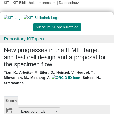
KIT
|
KIT-Bibliothek
|
Impressum
|
Datenschutz
Suche im KITopen-Katalog
Repository KITopen
New progresses in the IFMIF target
and test cell design and a proposal for
the specimen flow
Tian, K.
;
Arbeiter, F.
;
Eilert, D.
;
Heinzel, V.
;
Heupel, T.
;
Mittwollen, M.
;
Möslang, A.
;
Scheel, N.
;
Stratmanns, E.
Export
Exportieren als ...