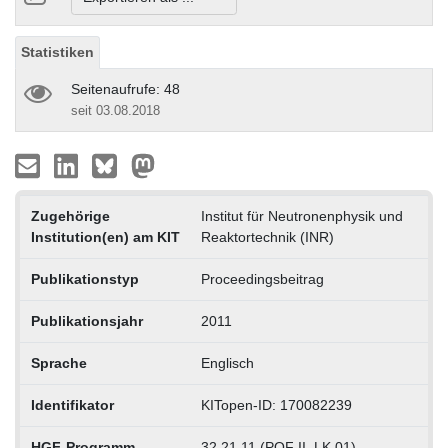
Statistiken
Seitenaufrufe: 48
seit 03.08.2018
Zugehörige
Institut für Neutronenphysik und
Institution(en) am KIT
Reaktortechnik (INR)
Publikationstyp
Proceedingsbeitrag
Publikationsjahr
2011
Sprache
Englisch
Identifikator
KITopen-ID: 170082239
HGF-Programm
32.21.11 (POF II, LK 01)