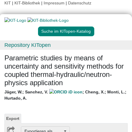
KIT
|
KIT-Bibliothek
|
Impressum
|
Datenschutz
Suche im KITopen-Katalog
Repository KITopen
Parametric studies by means of
uncertainty and sensitivity methods for
coupled thermal-hydraulic/neutron-
physics application
Jäger, W.
;
Sanchez, V.
;
Cheng, X.
;
Monti, L.
;
Hurtado, A.
Export
Exportieren als ...