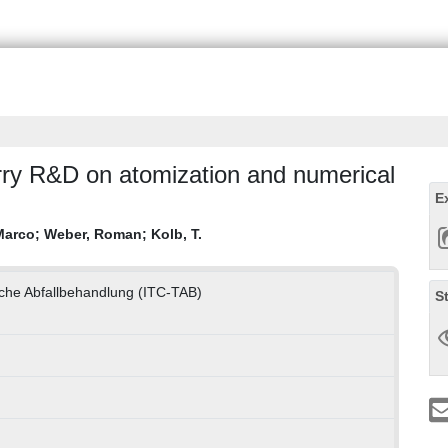
urry R&D on atomization and numerical
E
Marco
;
Weber, Roman
;
Kolb, T.
che Abfallbehandlung (ITC-TAB)
S