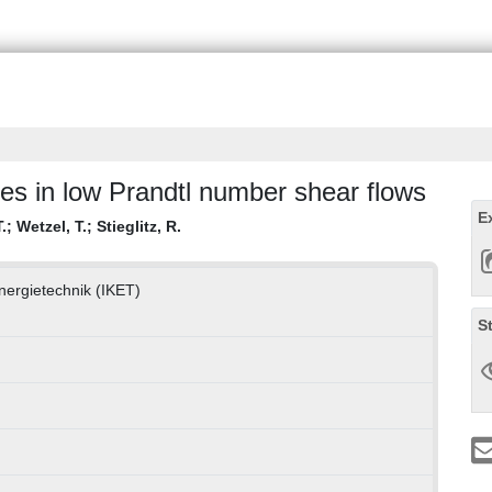
xes in low Prandtl number shear flows
E
.
;
Wetzel, T.
;
Stieglitz, R.
Energietechnik (IKET)
S