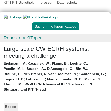
KIT
|
KIT-Bibliothek
|
Impressum
|
Datenschutz
Suche im KITopen-Katalog
Repository KITopen
Large scale CW ECRH systems:
meeting a challenge
Erckmann, V.
;
Kasparek, W.
;
Plaum, B.
;
Lechte, C.
;
Petelin, M. I.
;
Bruschi, A.
;
D'Arcangelo, O.
;
Bin, W.
;
Braune, H.
;
den Braber, R. van
;
Doelman, N.
;
Gantenbein, G.
;
Laqua, H. P.
;
Lubiako, L.
;
Marushchenko, N. B.
;
Michel, G.
;
Thumm, M.
;
W7-X ECRH-Teams at IPP Greifswald, IPF
Stuttgart, and KIT [Hrsg.]
Export