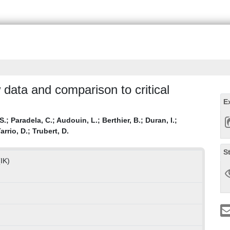
 data and comparison to critical
E
S.
;
Paradela, C.
;
Audouin, L.
;
Berthier, B.
;
Duran, I.
;
arrio, D.
;
Trubert, D.
S
(IK)