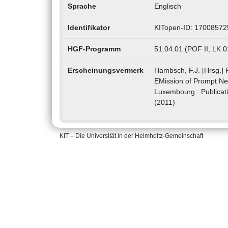
Sprache
Englisch
Identifikator
KITopen-ID: 17008572
HGF-Programm
51.04.01 (POF II, LK 
Erscheinungsvermerk
Hambsch, F.J. [Hrsg.]
EMission of Prompt N
Luxembourg : Publicat
(2011)
KIT – Die Universität in der Helmholtz-Gemeinschaft