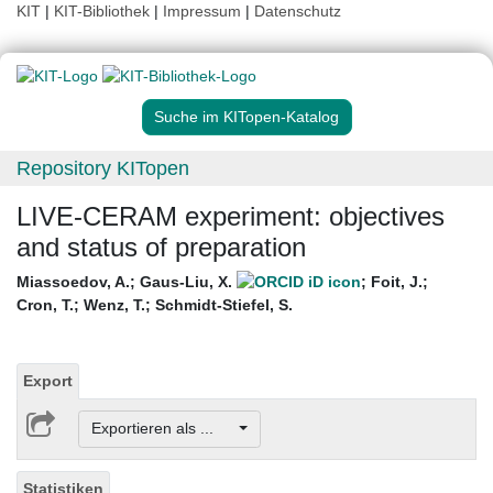
KIT
|
KIT-Bibliothek
|
Impressum
|
Datenschutz
Suche im KITopen-Katalog
Repository KITopen
LIVE-CERAM experiment: objectives
and status of preparation
Miassoedov, A.
;
Gaus-Liu, X.
;
Foit, J.
;
Cron, T.
;
Wenz, T.
;
Schmidt-Stiefel, S.
Export
Exportieren als ...
Statistiken