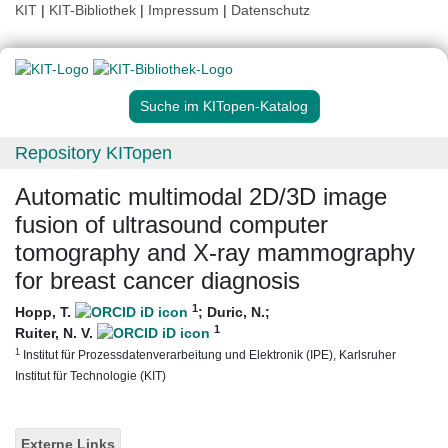
KIT
|
KIT-Bibliothek
|
Impressum
|
Datenschutz
Suche im KITopen-Katalog
Repository KITopen
Automatic multimodal 2D/3D image
fusion of ultrasound computer
tomography and X-ray mammography
for breast cancer diagnosis
1
Hopp, T.
;
Duric, N.
;
1
Ruiter, N. V.
1
Institut für Prozessdatenverarbeitung und Elektronik (IPE), Karlsruher
Institut für Technologie (KIT)
Externe Links