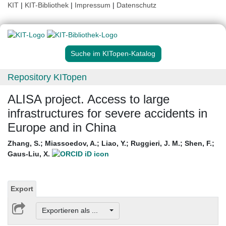
KIT
|
KIT-Bibliothek
|
Impressum
|
Datenschutz
Suche im KITopen-Katalog
Repository KITopen
ALISA project. Access to large
infrastructures for severe accidents in
Europe and in China
Zhang, S.
;
Miassoedov, A.
;
Liao, Y.
;
Ruggieri, J. M.
;
Shen, F.
;
Gaus-Liu, X.
Export
Exportieren als ...