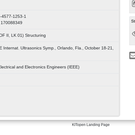
1-4577-1253-1
S
: 170088349
F II, LK 01) Structuring
E Internat. Ultrasonics Symp., Orlando, Fla., October 18-21,
 Electrical and Electronics Engineers (IEEE)
KITopen Landing Page