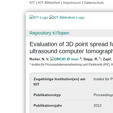
KIT
|
KIT-Bibliothek
|
Impressum
|
Datenschutz
Repository KITopen
Evaluation of 3D point spread fu
ultrasound computer tomograp
1
1
Ruiter, N. V.
;
Dapp, R.
;
Zapf,
1
Institut für Prozessdatenverarbeitung und Elektronik (IPE), Ka
Zugehörige Institution(en) am
Institut für
KIT
Publikationstyp
Proceedings
Publikationsjahr
2012