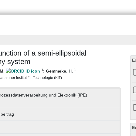
nction of a semi-ellipsoidal
hy system
E
1
1
 M.
;
Gemmeke, H.
rlsruher Institut für Technologie (KIT)
 Prozessdatenverarbeitung und Elektronik (IPE)
beitrag
E