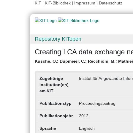
KIT
|
KIT-Bibliothek
|
Impressum
|
Datenschutz
Repository KITopen
Creating LCA data exchange n
Kusche, O.
;
Düpmeier, C.
;
Recchioni, M.
;
Mathieu
Zugehörige
Institut für Angewandte Inform
Institution(en)
am KIT
Publikationstyp
Proceedingsbeitrag
Publikationsjahr
2012
Sprache
Englisch