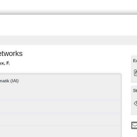
etworks
E
x, F.
atik (IAI)
S