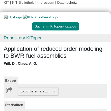
KIT
|
KIT-Bibliothek
|
Impressum
|
Datenschutz
Suche im KITopen-Katalog
Repository KITopen
Application of reduced order modeling
to BWR fuel assemblies
Prill, D.
;
Class, A. G.
Export
Exportieren als ...
Statistiken