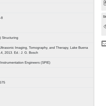
S
-8
) Structuring
Ultrasonic Imaging, Tomography, and Therapy, Lake Buena
14, 2013. Ed.: J. G. Bosch
l Instrumentation Engineers (SPIE)
8675