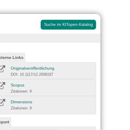
Suche im KITopen-Katalog
xterne Links
Originalveröffentlichung
DOI: 10.1117/12.2008197
Scopus
Zitationen: 9
Dimensions
Zitationen: 9
xport