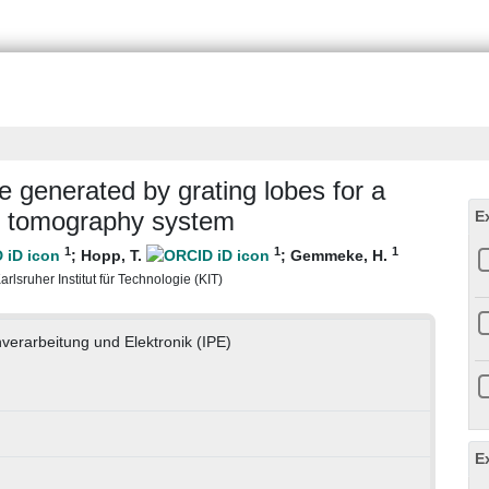
e generated by grating lobes for a
r tomography system
E
1
1
1
;
Hopp, T.
;
Gemmeke, H.
rlsruher Institut für Technologie (KIT)
nverarbeitung und Elektronik (IPE)
E