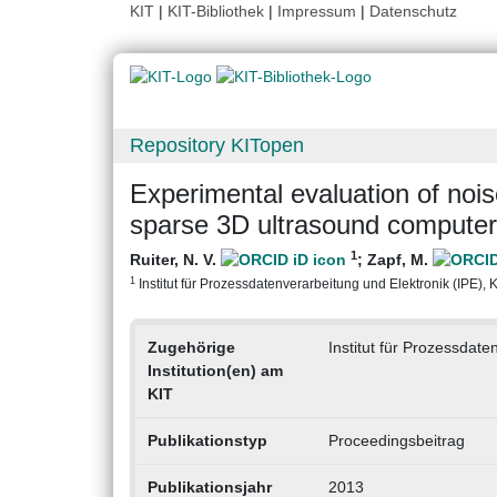
KIT
|
KIT-Bibliothek
|
Impressum
|
Datenschutz
Repository KITopen
Experimental evaluation of nois
sparse 3D ultrasound compute
1
Ruiter, N. V.
;
Zapf, M.
1
Institut für Prozessdatenverarbeitung und Elektronik (IPE), Ka
Zugehörige
Institut für Prozessdate
Institution(en) am
KIT
Publikationstyp
Proceedingsbeitrag
Publikationsjahr
2013