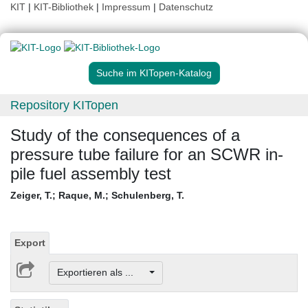
KIT
|
KIT-Bibliothek
|
Impressum
|
Datenschutz
Suche im KITopen-Katalog
Repository KITopen
Study of the consequences of a
pressure tube failure for an SCWR in-
pile fuel assembly test
Zeiger, T.
;
Raque, M.
;
Schulenberg, T.
Export
Exportieren als ...