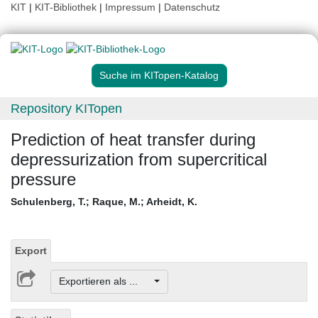
KIT
|
KIT-Bibliothek
|
Impressum
|
Datenschutz
Suche im KITopen-Katalog
Repository KITopen
Prediction of heat transfer during
depressurization from supercritical
pressure
Schulenberg, T.
;
Raque, M.
;
Arheidt, K.
Export
Exportieren als ...