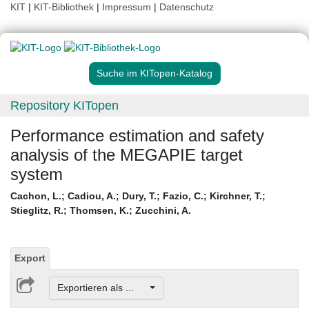
KIT
|
KIT-Bibliothek
|
Impressum
|
Datenschutz
Suche im KITopen-Katalog
Repository KITopen
Performance estimation and safety
analysis of the MEGAPIE target
system
Cachon, L.
;
Cadiou, A.
;
Dury, T.
;
Fazio, C.
;
Kirchner, T.
;
Stieglitz, R.
;
Thomsen, K.
;
Zucchini, A.
Export
Exportieren als ...