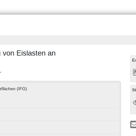
 von Eislasten an
E
.
nzflächen (IFG)
S