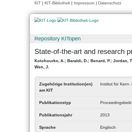
KIT
|
KIT-Bibliothek
|
Impressum
|
Datenschutz
Repository KITopen
State-of-the-art and research pr
Kotchourko, A.
;
Baraldi, D.
;
Benard, P.
;
Jordan, T
Wen, J.
Zugehörige Institution(en)
Institut für Kern
am KIT
Publikationstyp
Proceedingsbeit
Publikationsjahr
2013
Sprache
Englisch