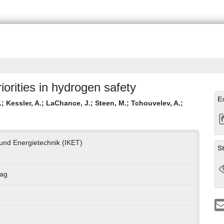
iorities in hydrogen safety
E
.
;
Kessler, A.
;
LaChance, J.
;
Steen, M.
;
Tchouvelev, A.
;
- und Energietechnik (IKET)
S
rag