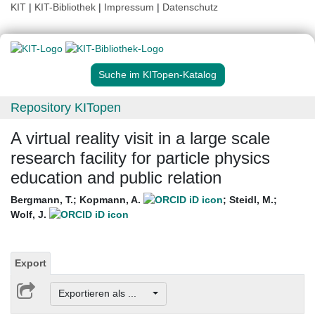
KIT
|
KIT-Bibliothek
|
Impressum
|
Datenschutz
Suche im KITopen-Katalog
Repository KITopen
A virtual reality visit in a large scale
research facility for particle physics
education and public relation
Bergmann, T.
;
Kopmann, A.
;
Steidl, M.
;
Wolf, J.
Export
Exportieren als ...