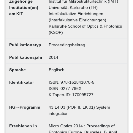
Zugehörige
Institut für Mikrostrukturtechnik (IMT)
Institution(en)
Universität Karlsruhe (TH) –
am KIT
Interfakultative Einrichtungen
(Interfakultative Einrichtungen)
Karlsruhe School of Optics & Photonics
(KSOP)
Publikationstyp
Proceedingsbeitrag
Publikationsjahr
2014
Sprache
Englisch
Identifikator
ISBN: 978-162841078-5
ISSN: 0277-786X
KITopen-ID: 170095727
HGF-Programm
43.14.03 (POF II, LK 01) System
integration
Erschienen in
Micro Optics 2014 : Proceedings of
Photonics Europe, Bruxelles, B, April