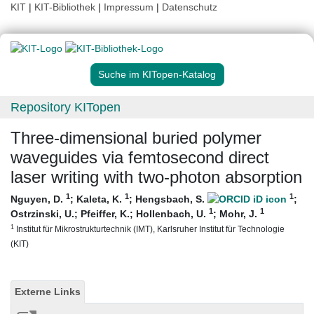
KIT
|
KIT-Bibliothek
|
Impressum
|
Datenschutz
Suche im KITopen-Katalog
Repository KITopen
Three-dimensional buried polymer
waveguides via femtosecond direct
laser writing with two-photon absorption
1
1
1
Nguyen, D.
;
Kaleta, K.
;
Hengsbach, S.
;
1
1
Ostrzinski, U.
;
Pfeiffer, K.
;
Hollenbach, U.
;
Mohr, J.
1
Institut für Mikrostrukturtechnik (IMT), Karlsruher Institut für Technologie
(KIT)
Externe Links