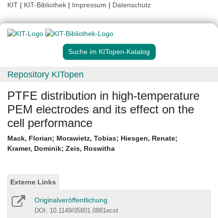
KIT
|
KIT-Bibliothek
|
Impressum
|
Datenschutz
Suche im KITopen-Katalog
Repository KITopen
PTFE distribution in high-temperature
PEM electrodes and its effect on the
cell performance
Mack, Florian
;
Morawietz, Tobias
;
Hiesgen, Renate
;
Kramer, Dominik
;
Zeis, Roswitha
Externe Links
Originalveröffentlichung
DOI: 10.1149/05801.0881ecst