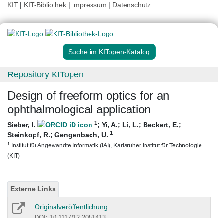
KIT
|
KIT-Bibliothek
|
Impressum
|
Datenschutz
Suche im KITopen-Katalog
Repository KITopen
Design of freeform optics for an
ophthalmological application
1
Sieber, I.
;
Yi, A.
;
Li, L.
;
Beckert, E.
;
1
Steinkopf, R.
;
Gengenbach, U.
1
Institut für Angewandte Informatik (IAI), Karlsruher Institut für Technologie
(KIT)
Externe Links
Originalveröffentlichung
DOI: 10.1117/12.2051413