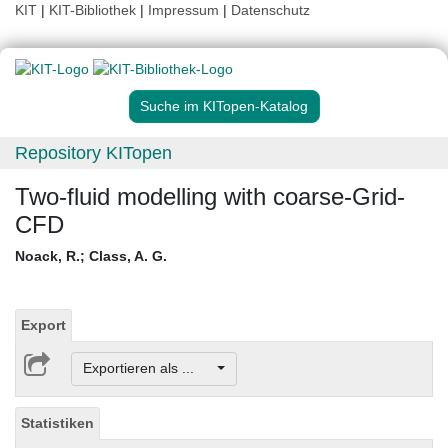
KIT
|
KIT-Bibliothek
|
Impressum
|
Datenschutz
Suche im KITopen-Katalog
Repository KITopen
Two-fluid modelling with coarse-Grid-
CFD
Noack, R.
;
Class, A. G.
Export
Exportieren als ...
Statistiken