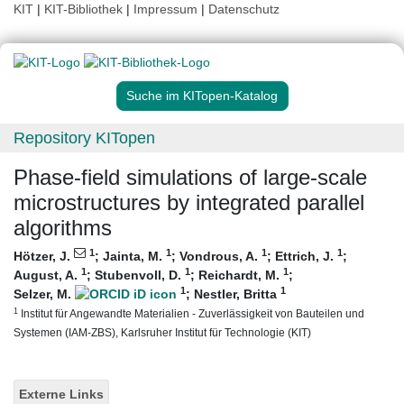
KIT
|
KIT-Bibliothek
|
Impressum
|
Datenschutz
Suche im KITopen-Katalog
Repository KITopen
Phase-field simulations of large-scale
microstructures by integrated parallel
algorithms
1
1
1
1
Hötzer, J.
;
Jainta, M.
;
Vondrous, A.
;
Ettrich, J.
;
1
1
1
August, A.
;
Stubenvoll, D.
;
Reichardt, M.
;
1
1
Selzer, M.
;
Nestler, Britta
1
Institut für Angewandte Materialien - Zuverlässigkeit von Bauteilen und
Systemen (IAM-ZBS), Karlsruher Institut für Technologie (KIT)
Externe Links