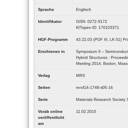
Sprache
Englisch
Identifikator
ISSN: 0272-9172
KITopen-ID: 170103371
HGF-Programm
43.22.03 (POF III, LK 01) Pr
Erschienen in
Symposium II – Semiconducto
Hybrid Structures : Proceedi
Meeting 2014, Boston, Mass
Verlag
MRS
Seiten
mrsf14-1748-ii05-16
Serie
Materials Research Society
Vorab online
11.02.2015
veröffentlicht
am