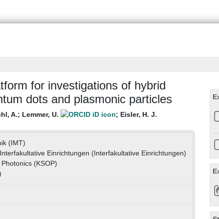
orm for investigations of hybrid
tum dots and plasmonic particles
E
l, A.
;
Lemmer, U.
;
Eisler, H. J.
nik (IMT)
Interfakultative Einrichtungen (Interfakultative Einrichtungen)
& Photonics (KSOP)
E
)
S