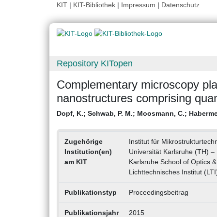
KIT
|
KIT-Bibliothek
|
Impressum
|
Datenschutz
Repository KITopen
Complementary microscopy platf
nanostructures comprising quan
Dopf, K.
;
Schwab, P. M.
;
Moosmann, C.
;
Habermeh
Zugehörige
Institut für Mikrostrukturtech
Institution(en)
Universität Karlsruhe (TH) – 
am KIT
Karlsruhe School of Optics 
Lichttechnisches Institut (LTI
Publikationstyp
Proceedingsbeitrag
Publikationsjahr
2015