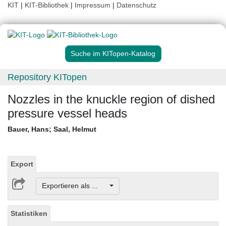
KIT
|
KIT-Bibliothek
|
Impressum
|
Datenschutz
Suche im KITopen-Katalog
Repository KITopen
Nozzles in the knuckle region of dished
pressure vessel heads
Bauer, Hans
;
Saal, Helmut
Export
Exportieren als ...
Statistiken