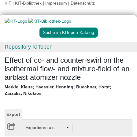
KIT
|
KIT-Bibliothek
|
Impressum
|
Datenschutz
Suche im KITopen-Katalog
Repository KITopen
Effect of co- and counter-swirl on the
isothermal flow- and mixture-field of an
airblast atomizer nozzle
Merkle, Klaus
;
Haessler, Henning
;
Buechner, Horst
;
Zarzalis, Nikolaos
Export
Exportieren als ...