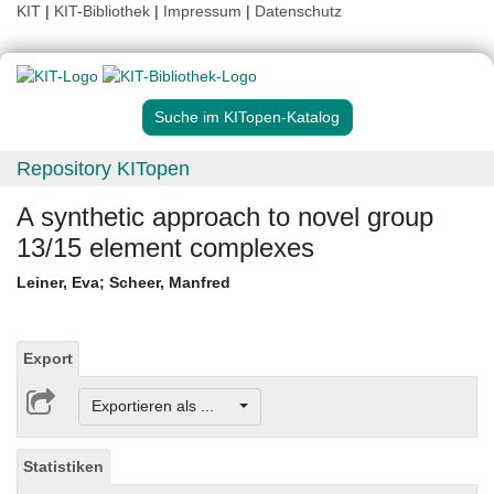
KIT
|
KIT-Bibliothek
|
Impressum
|
Datenschutz
Suche im KITopen-Katalog
Repository KITopen
A synthetic approach to novel group
13/15 element complexes
Leiner, Eva
;
Scheer, Manfred
Export
Exportieren als ...
Statistiken