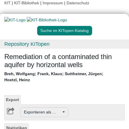
KIT
|
KIT-Bibliothek
|
Impressum
|
Datenschutz
Suche im KITopen-Katalog
Repository KITopen
Remediation of a contaminated thin
aquifer by horizontal wells
Breh, Wolfgang
;
Frank, Klaus
;
Suttheimer, Jürgen
;
Hoetzl, Heinz
Export
Exportieren als ...
Statistiken