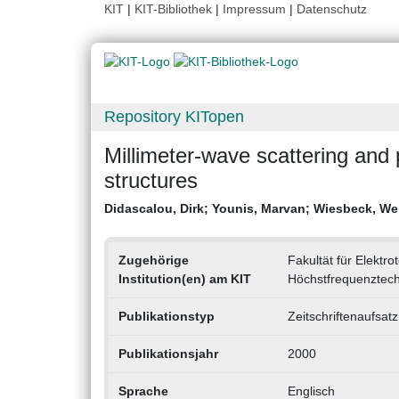
KIT
|
KIT-Bibliothek
|
Impressum
|
Datenschutz
Repository KITopen
Millimeter-wave scattering and 
structures
Didascalou, Dirk
;
Younis, Marvan
;
Wiesbeck, We
Zugehörige
Fakultät für Elektro
Institution(en) am KIT
Höchstfrequenztechn
Publikationstyp
Zeitschriftenaufsatz
Publikationsjahr
2000
Sprache
Englisch