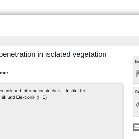
penetration in isolated vegetation
E
rner
technik und Informationstechnik – Institut für
S
ik und Elektronik (IHE)