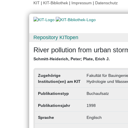
KIT
|
KIT-Bibliothek
|
Impressum
|
Datenschutz
Repository KITopen
River pollution from urban stor
Schmitt-Heiderich, Peter
;
Plate, Erich J.
Zugehörige
Fakultät für Bauingeni
Institution(en) am KIT
Hydrologie und Wasserwi
Publikationstyp
Buchaufsatz
Publikationsjahr
1998
Sprache
Englisch