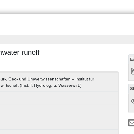
mwater runoff
E
eur-, Geo- und Umweltwissenschaften – Institut für
rtschaft (Inst. f. Hydrolog. u. Wasserwirt.)
S