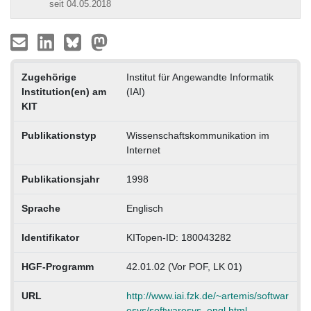
seit 04.05.2018
Zugehörige
Institut für Angewandte Informatik
Institution(en) am
(IAI)
KIT
Publikationstyp
Wissenschaftskommunikation im
Internet
Publikationsjahr
1998
Sprache
Englisch
Identifikator
KITopen-ID: 180043282
HGF-Programm
42.01.02 (Vor POF, LK 01)
URL
http://www.iai.fzk.de/~artemis/softwar
esys/softwaresys_engl.html