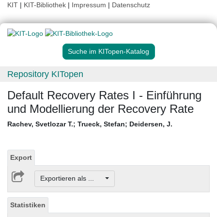
KIT
|
KIT-Bibliothek
|
Impressum
|
Datenschutz
Suche im KITopen-Katalog
Repository KITopen
Default Recovery Rates I - Einführung
und Modellierung der Recovery Rate
Rachev, Svetlozar T.
;
Trueck, Stefan
;
Deidersen, J.
Export
Exportieren als ...
Statistiken