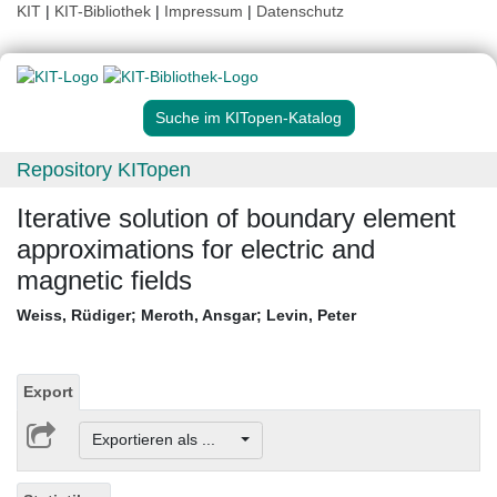
KIT
|
KIT-Bibliothek
|
Impressum
|
Datenschutz
Suche im KITopen-Katalog
Repository KITopen
Iterative solution of boundary element
approximations for electric and
magnetic fields
Weiss, Rüdiger
;
Meroth, Ansgar
;
Levin, Peter
Export
Exportieren als ...