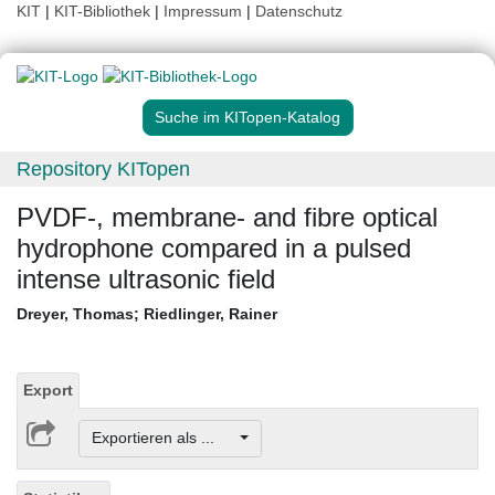
KIT
|
KIT-Bibliothek
|
Impressum
|
Datenschutz
Suche im KITopen-Katalog
Repository KITopen
PVDF-, membrane- and fibre optical
hydrophone compared in a pulsed
intense ultrasonic field
Dreyer, Thomas
;
Riedlinger, Rainer
Export
Exportieren als ...