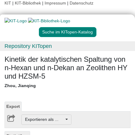
KIT
|
KIT-Bibliothek
|
Impressum
|
Datenschutz
Suche im KITopen-Katalog
Repository KITopen
Kinetik der katalytischen Spaltung von
n-Hexan und n-Dekan an Zeolithen HY
und HZSM-5
Zhou, Jianqing
Export
Exportieren als ...