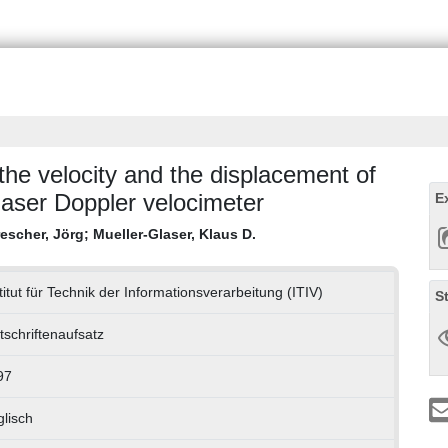
he velocity and the displacement of
laser Doppler velocimeter
E
escher, Jörg
;
Mueller-Glaser, Klaus D.
titut für Technik der Informationsverarbeitung (ITIV)
S
tschriftenaufsatz
97
lisch