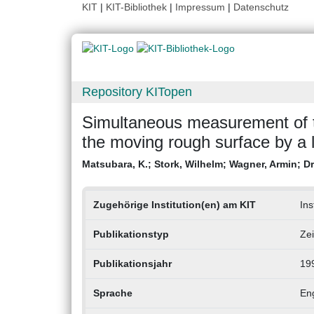
KIT
|
KIT-Bibliothek
|
Impressum
|
Datenschutz
Repository KITopen
Simultaneous measurement of t
the moving rough surface by a 
Matsubara, K.
;
Stork, Wilhelm
;
Wagner, Armin
;
Dr
Zugehörige Institution(en) am KIT
Ins
Publikationstyp
Zei
Publikationsjahr
19
Sprache
Eng