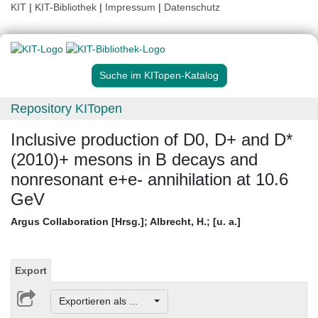
KIT
|
KIT-Bibliothek
|
Impressum
|
Datenschutz
Suche im KITopen-Katalog
Repository KITopen
Inclusive production of D0, D+ and D*
(2010)+ mesons in B decays and
nonresonant e+e- annihilation at 10.6
GeV
Argus Collaboration [Hrsg.]
;
Albrecht, H.
;
[u. a.]
Export
Exportieren als ...