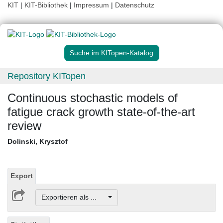
KIT
|
KIT-Bibliothek
|
Impressum
|
Datenschutz
Suche im KITopen-Katalog
Repository KITopen
Continuous stochastic models of
fatigue crack growth state-of-the-art
review
Dolinski, Krysztof
Export
Exportieren als ...