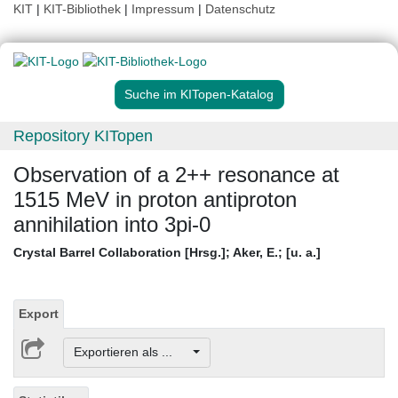
KIT
|
KIT-Bibliothek
|
Impressum
|
Datenschutz
Suche im KITopen-Katalog
Repository KITopen
Observation of a 2++ resonance at
1515 MeV in proton antiproton
annihilation into 3pi-0
Crystal Barrel Collaboration [Hrsg.]
;
Aker, E.
;
[u. a.]
Export
Exportieren als ...