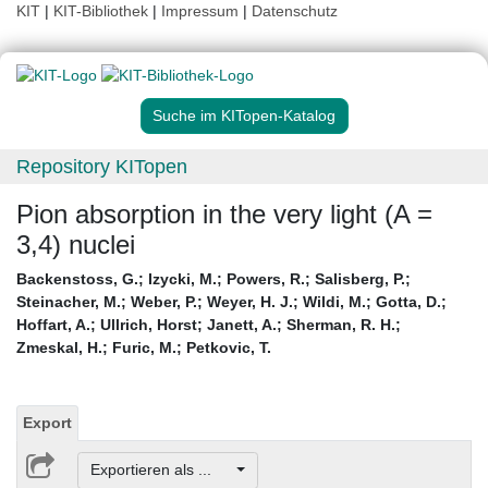
KIT
|
KIT-Bibliothek
|
Impressum
|
Datenschutz
Suche im KITopen-Katalog
Repository KITopen
Pion absorption in the very light (A =
3,4) nuclei
Backenstoss, G.
;
Izycki, M.
;
Powers, R.
;
Salisberg, P.
;
Steinacher, M.
;
Weber, P.
;
Weyer, H. J.
;
Wildi, M.
;
Gotta, D.
;
Hoffart, A.
;
Ullrich, Horst
;
Janett, A.
;
Sherman, R. H.
;
Zmeskal, H.
;
Furic, M.
;
Petkovic, T.
Export
Exportieren als ...