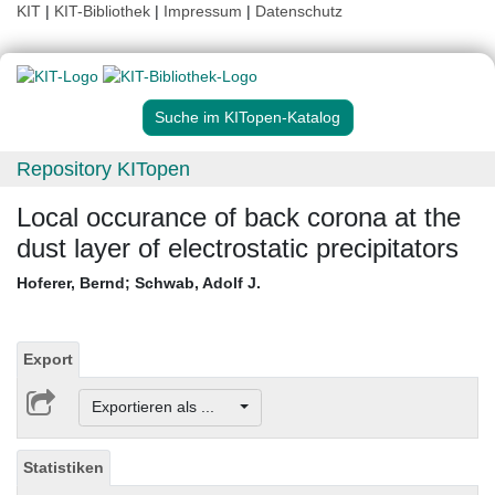
KIT
|
KIT-Bibliothek
|
Impressum
|
Datenschutz
Suche im KITopen-Katalog
Repository KITopen
Local occurance of back corona at the
dust layer of electrostatic precipitators
Hoferer, Bernd
;
Schwab, Adolf J.
Export
Exportieren als ...
Statistiken