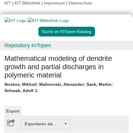
KIT
|
KIT-Bibliothek
|
Impressum
|
Datenschutz
Suche im KITopen-Katalog
Repository KITopen
Mathematical modeling of dendrite
growth and partial discharges in
polymeric material
Noskov, Mikhail
;
Malinovski, Alexander
;
Sack, Martin
;
Schwab, Adolf J.
Export
Exportieren als ...