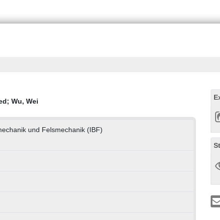
E
ed
;
Wu, Wei
nmechanik und Felsmechanik (IBF)
S