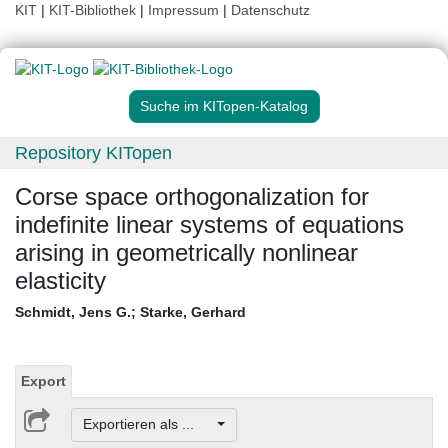
KIT
|
KIT-Bibliothek
|
Impressum
|
Datenschutz
Suche im KITopen-Katalog
Repository KITopen
Corse space orthogonalization for
indefinite linear systems of equations
arising in geometrically nonlinear
elasticity
Schmidt, Jens G.
;
Starke, Gerhard
Export
Exportieren als ...