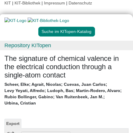
KIT
|
KIT-Bibliothek
|
Impressum
|
Datenschutz
Suche im KITopen-Katalog
Repository KITopen
The signature of chemical valence in
the electrical conduction through a
single-atom contact
Scheer, Elke
;
Agrait, Nicolas
;
Cuevas, Juan Carlos
;
Levy Yeyati, Alfredo
;
Ludoph, Bas
;
Martin-Rodero, Alvaro
;
Rubio Bollinger, Gabino
;
Van Ruitenbeek, Jan M.
;
Urbina, Cristian
Export