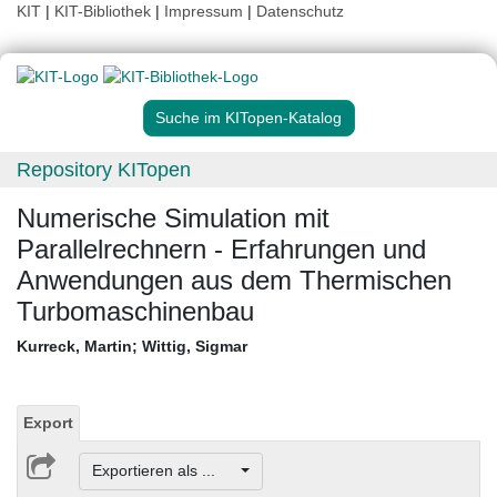
KIT
|
KIT-Bibliothek
|
Impressum
|
Datenschutz
Suche im KITopen-Katalog
Repository KITopen
Numerische Simulation mit
Parallelrechnern - Erfahrungen und
Anwendungen aus dem Thermischen
Turbomaschinenbau
Kurreck, Martin
;
Wittig, Sigmar
Export
Exportieren als ...