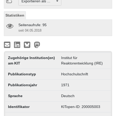
Exportieren als ...
Statistiken
Seitenaufrufe: 95
seit 04.05.2018
Zugehörige Institution(en)
Institut für
am KIT
Reaktorentwicklung (IRE)
Publikationstyp
Hochschulschrift
Publikationsjahr
1971
Sprache
Deutsch
Identifikator
KITopen-ID: 200005003